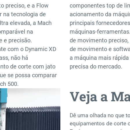
 preciso, e a Flow
componentes top de li
r na tecnologia de
acionamento da máqui
ltra elevada, a Mach
principais fornecedore
omparável na
máquinas-ferramentas
e e precisão.
de movimento preciso, 
te com o Dynamic XD
de movimento e softwa
ss, não há
a máquina mais rápida
to de corte com jato
precisa do mercado.
que se possa comparar
ch 500.
Veja a M
Dê uma olhada no que to
equipamentos de corte c