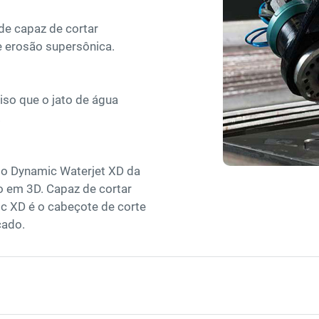
ade capaz de cortar
e erosão supersônica.
iso que o jato de água
.
 o Dynamic Waterjet XD da
do em 3D. Capaz de cortar
c XD é o cabeçote de corte
cado.