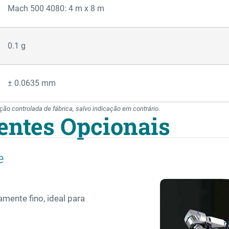
Mach 500 4080: 4 m x 8 m
0.1 g
± 0.0635 mm
o controlada de fábrica, salvo indicação em contrário.
entes Opcionais
e
mente fino, ideal para